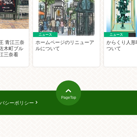
ニュース
ニュース
王 青江三奈
ホームページのリニューア
からくり人形
佐木町ブル
ルについて
ついて
江三奈看
PageTop
バシーポリシー