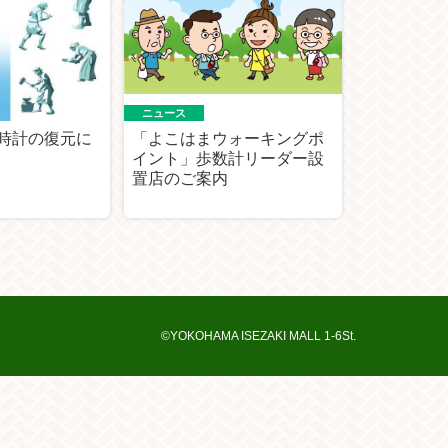
ニュース
時計の復元に
「よこはまウォーキングポ
イント」歩数計リーダー設
置店のご案内
©YOKOHAMA ISEZAKI MALL 1-6St.