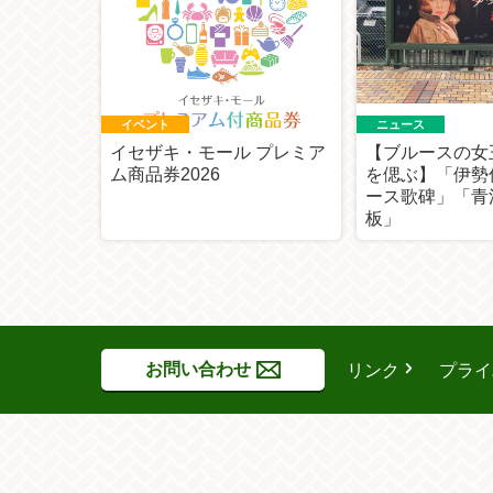
イベント
ニュース
イセザキ・モール プレミア
【ブルースの女
ム商品券2026
を偲ぶ】「伊勢
ース歌碑」「青
板」
お問い合わせ
リンク
プライ